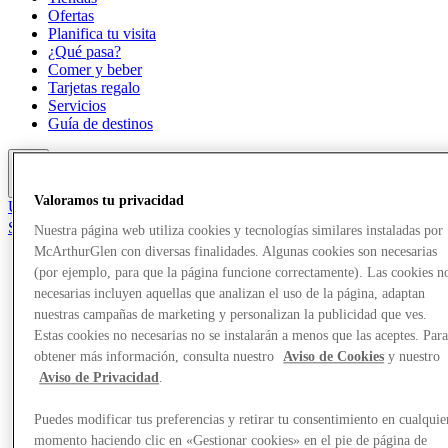
Ofertas
Planifica tu visita
¿Qué pasa?
Comer y beber
Tarjetas regalo
Servicios
Guía de destinos
Más
Valoramos tu privacidad
Únete al Club
Salvado
Nuestra página web utiliza cookies y tecnologías similares instaladas por
es
McArthurGlen con diversas finalidades. Algunas cookies son necesarias
(por ejemplo, para que la página funcione correctamente). Las cookies n
Tiendas
necesarias incluyen aquellas que analizan el uso de la página, adaptan
Ofertas
Planifica tu visita
nuestras campañas de marketing y personalizan la publicidad que ves.
¿Qué pasa?
Estas cookies no necesarias no se instalarán a menos que las aceptes. Par
Comer y beber
obtener más información, consulta nuestro
Aviso de Cookies
y nuestro
Tarjetas regalo
Aviso de Privacidad
.
Servicios
Guía de destinos
Puedes modificar tus preferencias y retirar tu consentimiento en cualquie
momento haciendo clic en «Gestionar cookies» en el pie de página de