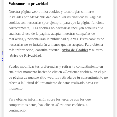
Ofertas
Valoramos tu privacidad
Planifica tu visita
Nuestra página web utiliza cookies y tecnologías similares
¿Qué pasa?
instaladas por McArthurGlen con diversas finalidades. Algunas
Comer y beber
Tarjetas regalo
cookies son necesarias (por ejemplo, para que la página funcione
Servicios
correctamente). Las cookies no necesarias incluyen aquellas que
Guía de destinos
analizan el uso de la página, adaptan nuestras campañas de
marketing y personalizan la publicidad que ves. Estas cookies no
necesarias no se instalarán a menos que las aceptes. Para obtener
Más
más información, consulta nuestro
Aviso de Cookies
y nuestro
Únete al Club
Aviso de Privacidad
.
Salvado
es
Puedes modificar tus preferencias y retirar tu consentimiento en
cualquier momento haciendo clic en «Gestionar cookies» en el pie
Tiendas
Ofertas
de página de nuestro sitio web. La retirada de tu consentimiento no
Planifica tu visita
afecta a la licitud del tratamiento de datos realizado hasta ese
¿Qué pasa?
momento.
Comer y beber
Tarjetas regalo
Para obtener información sobre los terceros con los que
Servicios
compartimos datos, haz clic en «Gestionar cookies» a
Guía de destinos
continuación.