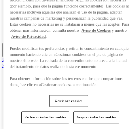
McArthurGlen con diversas finalidades. Algunas cookies son necesarias
Ofertas
(por ejemplo, para que la página funcione correctamente). Las cookies n
Planifica tu visita
necesarias incluyen aquellas que analizan el uso de la página, adaptan
¿Qué pasa?
nuestras campañas de marketing y personalizan la publicidad que ves.
Comer y beber
Estas cookies no necesarias no se instalarán a menos que las aceptes. Par
Tarjetas regalo
Servicios
obtener más información, consulta nuestro
Aviso de Cookies
y nuestro
Guía de destinos
Aviso de Privacidad
.
Puedes modificar tus preferencias y retirar tu consentimiento en cualquie
Más
momento haciendo clic en «Gestionar cookies» en el pie de página de
Únete al Club
nuestro sitio web. La retirada de tu consentimiento no afecta a la licitud
Salvado
del tratamiento de datos realizado hasta ese momento.
es
Para obtener información sobre los terceros con los que compartimos
Tiendas
datos, haz clic en «Gestionar cookies» a continuación.
Ofertas
Planifica tu visita
¿Qué pasa?
Comer y beber
Gestionar cookies
Tarjetas regalo
Servicios
Guía de destinos
Rechazar todas las cookies
Aceptar todas las cookies