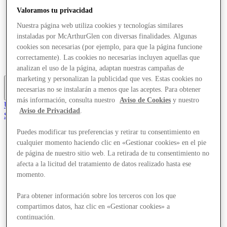
Ofertas
Valoramos tu privacidad
Planifica tu visita
¿Qué pasa?
Nuestra página web utiliza cookies y tecnologías similares
Comer y beber
instaladas por McArthurGlen con diversas finalidades. Algunas
Tarjetas regalo
cookies son necesarias (por ejemplo, para que la página funcione
Servicios
correctamente). Las cookies no necesarias incluyen aquellas que
Guía de destinos
analizan el uso de la página, adaptan nuestras campañas de
marketing y personalizan la publicidad que ves. Estas cookies no
necesarias no se instalarán a menos que las aceptes. Para obtener
Más
más información, consulta nuestro
Aviso de Cookies
y nuestro
Únete al Club
Aviso de Privacidad
.
Salvado
es
Puedes modificar tus preferencias y retirar tu consentimiento en
Tiendas
cualquier momento haciendo clic en «Gestionar cookies» en el pie
Ofertas
de página de nuestro sitio web. La retirada de tu consentimiento no
Planifica tu visita
afecta a la licitud del tratamiento de datos realizado hasta ese
¿Qué pasa?
momento.
Comer y beber
Tarjetas regalo
Servicios
Para obtener información sobre los terceros con los que
Guía de destinos
compartimos datos, haz clic en «Gestionar cookies» a
continuación.