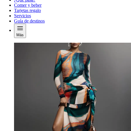
Comer y beber
Tarjetas regalo
Servicios
Guía de destinos
Más