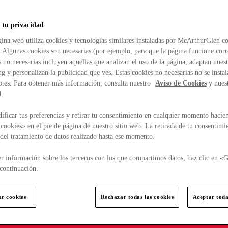
 tu privacidad
ina web utiliza cookies y tecnologías similares instaladas por McArthurGlen co
. Algunas cookies son necesarias (por ejemplo, para que la página funcione cor
 no necesarias incluyen aquellas que analizan el uso de la página, adaptan nue
g y personalizan la publicidad que ves. Estas cookies no necesarias no se insta
ptes. Para obtener más información, consulta nuestro
Aviso de Cookies
y nues
d
.
ficar tus preferencias y retirar tu consentimiento en cualquier momento hacien
cookies» en el pie de página de nuestro sitio web. La retirada de tu consentimi
d del tratamiento de datos realizado hasta ese momento.
r información sobre los terceros con los que compartimos datos, haz clic en «G
continuación.
ar cookies
Rechazar todas las cookies
Aceptar toda