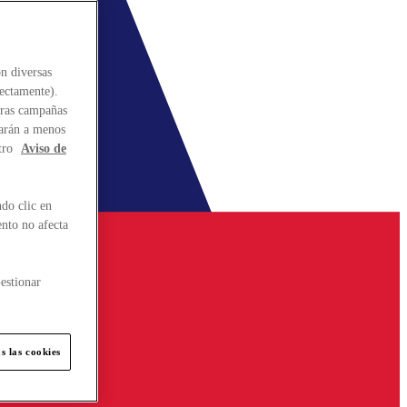
n diversas
rectamente).
stras campañas
larán a menos
tro
Aviso de
do clic en
ento no afecta
estionar
s las cookies