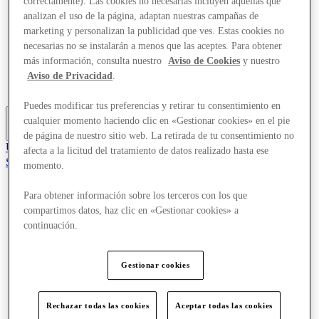
correctamente). Las cookies no necesarias incluyen aquellas que
Ofertas
analizan el uso de la página, adaptan nuestras campañas de
Planifica tu visita
marketing y personalizan la publicidad que ves. Estas cookies no
¿Qué pasa?
necesarias no se instalarán a menos que las aceptes. Para obtener
Comer y beber
más información, consulta nuestro
Aviso de Cookies
y nuestro
Tarjetas regalo
Servicios
Aviso de Privacidad
.
Guía de destinos
Puedes modificar tus preferencias y retirar tu consentimiento en
cualquier momento haciendo clic en «Gestionar cookies» en el pie
Más
de página de nuestro sitio web. La retirada de tu consentimiento no
Únete al Club
afecta a la licitud del tratamiento de datos realizado hasta ese
Salvado
momento.
es
Para obtener información sobre los terceros con los que
Tiendas
Ofertas
compartimos datos, haz clic en «Gestionar cookies» a
Planifica tu visita
continuación.
¿Qué pasa?
Comer y beber
Tarjetas regalo
Gestionar cookies
Servicios
Guía de destinos
Rechazar todas las cookies
Aceptar todas las cookies