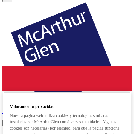
Valoramos tu privacidad
Noventa di Piave
Designer Outlet
Nuestra página web utiliza cookies y tecnologías similares
Search input
instaladas por McArthurGlen con diversas finalidades. Algunas
cookies son necesarias (por ejemplo, para que la página funcione
Tiendas