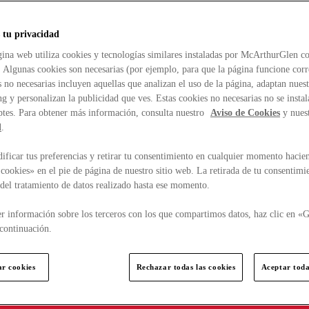
 tu privacidad
ina web utiliza cookies y tecnologías similares instaladas por McArthurGlen co
. Algunas cookies son necesarias (por ejemplo, para que la página funcione cor
 no necesarias incluyen aquellas que analizan el uso de la página, adaptan nue
g y personalizan la publicidad que ves. Estas cookies no necesarias no se insta
ptes. Para obtener más información, consulta nuestro
Aviso de Cookies
y nues
d
.
ficar tus preferencias y retirar tu consentimiento en cualquier momento hacien
cookies» en el pie de página de nuestro sitio web. La retirada de tu consentimi
d del tratamiento de datos realizado hasta ese momento.
r información sobre los terceros con los que compartimos datos, haz clic en «G
continuación.
ar cookies
Rechazar todas las cookies
Aceptar toda