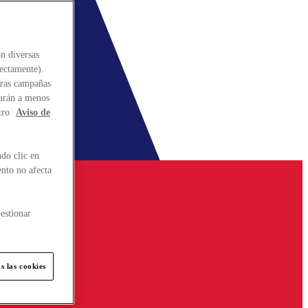
n diversas
rectamente).
stras campañas
larán a menos
tro
Aviso de
do clic en
ento no afecta
estionar
s las cookies