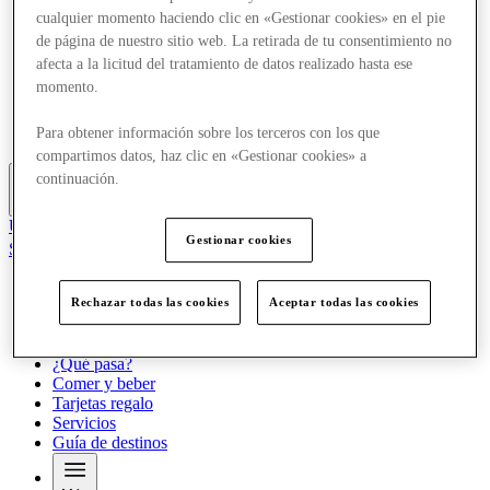
Ofertas
cualquier momento haciendo clic en «Gestionar cookies» en el pie
Planifica tu visita
de página de nuestro sitio web. La retirada de tu consentimiento no
¿Qué pasa?
afecta a la licitud del tratamiento de datos realizado hasta ese
Comer y beber
momento.
Tarjetas regalo
Servicios
Para obtener información sobre los terceros con los que
Guía de destinos
compartimos datos, haz clic en «Gestionar cookies» a
continuación.
Más
Únete al Club
Gestionar cookies
Salvado
es
Tiendas
Rechazar todas las cookies
Aceptar todas las cookies
Ofertas
Planifica tu visita
¿Qué pasa?
Comer y beber
Tarjetas regalo
Servicios
Guía de destinos