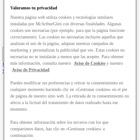
Ofertas
Valoramos tu privacidad
Planifica tu visita
¿Qué pasa?
Nuestra página web utiliza cookies y tecnologías similares
Comer y beber
instaladas por McArthurGlen con diversas finalidades. Algunas
Tarjetas regalo
cookies son necesarias (por ejemplo, para que la página funcione
Servicios
correctamente). Las cookies no necesarias incluyen aquellas que
Guía de destinos
analizan el uso de la página, adaptan nuestras campañas de
marketing y personalizan la publicidad que ves. Estas cookies no
necesarias no se instalarán a menos que las aceptes. Para obtener
Más
más información, consulta nuestro
Aviso de Cookies
y nuestro
Únete al Club
Aviso de Privacidad
.
Salvado
es
Puedes modificar tus preferencias y retirar tu consentimiento en
Tiendas
cualquier momento haciendo clic en «Gestionar cookies» en el pie
Ofertas
de página de nuestro sitio web. La retirada de tu consentimiento no
Planifica tu visita
afecta a la licitud del tratamiento de datos realizado hasta ese
¿Qué pasa?
Comer y beber
momento.
Tarjetas regalo
Servicios
Para obtener información sobre los terceros con los que
Guía de destinos
compartimos datos, haz clic en «Gestionar cookies» a
continuación.