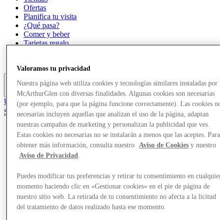
Ofertas
Planifica tu visita
¿Qué pasa?
Comer y beber
Tarjetas regalo
Servicios
Guía de destinos
Valoramos tu privacidad
Nuestra página web utiliza cookies y tecnologías similares instaladas por
Más
McArthurGlen con diversas finalidades. Algunas cookies son necesarias
Únete al Club
(por ejemplo, para que la página funcione correctamente). Las cookies n
Salvado
necesarias incluyen aquellas que analizan el uso de la página, adaptan
es
nuestras campañas de marketing y personalizan la publicidad que ves.
Estas cookies no necesarias no se instalarán a menos que las aceptes. Par
Tiendas
Ofertas
obtener más información, consulta nuestro
Aviso de Cookies
y nuestro
Planifica tu visita
Aviso de Privacidad
.
¿Qué pasa?
Comer y beber
Puedes modificar tus preferencias y retirar tu consentimiento en cualquie
Tarjetas regalo
momento haciendo clic en «Gestionar cookies» en el pie de página de
Servicios
nuestro sitio web. La retirada de tu consentimiento no afecta a la licitud
Guía de destinos
del tratamiento de datos realizado hasta ese momento.