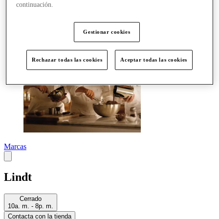
Más
continuación.
Gestionar cookies
Rechazar todas las cookies
Aceptar todas las cookies
Marcas
Lindt
Cerrado
10a. m. - 8p. m.
Contacta con la tienda