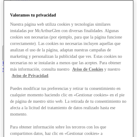
Ofertas
Planifica tu visita
Valoramos tu privacidad
¿Qué pasa?
Comer y beber
Nuestra página web utiliza cookies y tecnologías similares
Tarjetas regalo
instaladas por McArthurGlen con diversas finalidades. Algunas
Servicios
cookies son necesarias (por ejemplo, para que la página funcione
Guía de destinos
correctamente). Las cookies no necesarias incluyen aquellas que
analizan el uso de la página, adaptan nuestras campañas de
marketing y personalizan la publicidad que ves. Estas cookies no
Más
Únete al Club
necesarias no se instalarán a menos que las aceptes. Para obtener
Salvado
más información, consulta nuestro
Aviso de Cookies
y nuestro
es
Aviso de Privacidad
.
Tiendas
Puedes modificar tus preferencias y retirar tu consentimiento en
Ofertas
cualquier momento haciendo clic en «Gestionar cookies» en el pie
Planifica tu visita
¿Qué pasa?
de página de nuestro sitio web. La retirada de tu consentimiento no
Comer y beber
afecta a la licitud del tratamiento de datos realizado hasta ese
Tarjetas regalo
momento.
Servicios
Guía de destinos
Para obtener información sobre los terceros con los que
compartimos datos, haz clic en «Gestionar cookies» a