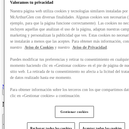
Más
Valoramos tu privacidad
Nuestra página web utiliza cookies y tecnologías similares instaladas por
McArthurGlen con diversas finalidades. Algunas cookies son necesarias 
ejemplo, para que la página funcione correctamente). Las cookies no nec
incluyen aquellas que analizan el uso de la página, adaptan nuestras cam
marketing y personalizan la publicidad que ves. Estas cookies no necesar
se instalarán a menos que las aceptes. Para obtener más información, con
nuestro
Aviso de Cookies
y nuestro
Aviso de Privacidad
.
Puedes modificar tus preferencias y retirar tu consentimiento en cualquie
momento haciendo clic en «Gestionar cookies» en el pie de página de nu
sitio web. La retirada de tu consentimiento no afecta a la licitud del trat
de datos realizado hasta ese momento.
Marcas
Para obtener información sobre los terceros con los que compartimos dat
clic en «Gestionar cookies» a continuación.
Michael Kors
Gestionar cookies
Cerrado
10a. m. - 8p. m.
Contacta con la tienda
Rechazar todas las cookies
Aceptar todas las cookies