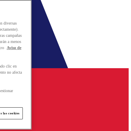
n diversas
rectamente).
stras campañas
larán a menos
tro
Aviso de
do clic en
ento no afecta
estionar
s las cookies