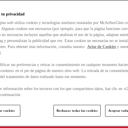
 tu privacidad
ina web utiliza cookies y tecnologías similares instaladas por McArthurGlen co
. Algunas cookies son necesarias (por ejemplo, para que la página funcione cor
 no necesarias incluyen aquellas que analizan el uso de la página, adaptan nue
g y personalizan la publicidad que ves. Estas cookies no necesarias no se insta
ptes. Para obtener más información, consulta nuestro
Aviso de Cookies
y nues
d
.
ficar tus preferencias y retirar tu consentimiento en cualquier momento hacien
cookies» en el pie de página de nuestro sitio web. La retirada de tu consentimi
d del tratamiento de datos realizado hasta ese momento.
r información sobre los terceros con los que compartimos datos, haz clic en «G
continuación.
ar cookies
Rechazar todas las cookies
Aceptar toda