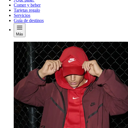
Comer y beber
Tarjetas regalo
Servicios
Guía de destinos
Más