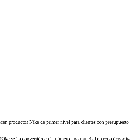
ecen productos Nike de primer nivel para clientes con presupuesto
 Nike se ha convertido en la número uno mundial en ropa deportiva,