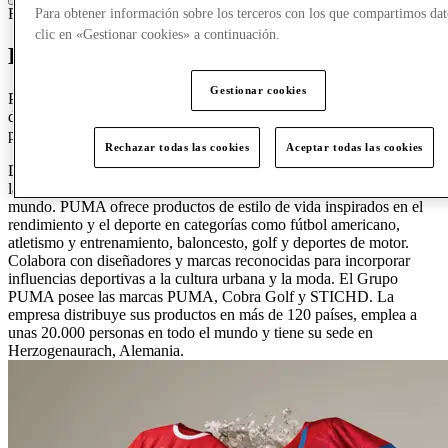
Ropa
Calzado
Ropa deportiva
Para obtener información sobre los terceros con los que compartimos dat
clic en «Gestionar cookies» a continuación.
Descubre PUMA
Gestionar cookies
PUMA es una de las marcas deportivas líderes del mundo,
diseñando, desarrollando, vendiendo y comercializando calzado,
prendas y accesorios.
Rechazar todas las cookies
Aceptar todas las cookies
Durante 75 años, PUMA ha impulsado incansablemente el deporte y
la cultura creando productos rápidos para los atletas más rápidos del
mundo. PUMA ofrece productos de estilo de vida inspirados en el
rendimiento y el deporte en categorías como fútbol americano,
atletismo y entrenamiento, baloncesto, golf y deportes de motor.
Colabora con diseñadores y marcas reconocidas para incorporar
influencias deportivas a la cultura urbana y la moda. El Grupo
PUMA posee las marcas PUMA, Cobra Golf y STICHD. La
empresa distribuye sus productos en más de 120 países, emplea a
unas 20.000 personas en todo el mundo y tiene su sede en
Herzogenaurach, Alemania.