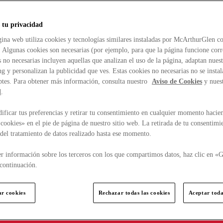
 tu privacidad
ina web utiliza cookies y tecnologías similares instaladas por McArthurGlen co
. Algunas cookies son necesarias (por ejemplo, para que la página funcione cor
 no necesarias incluyen aquellas que analizan el uso de la página, adaptan nue
g y personalizan la publicidad que ves. Estas cookies no necesarias no se insta
ptes. Para obtener más información, consulta nuestro
Aviso de Cookies
y nues
d
.
ficar tus preferencias y retirar tu consentimiento en cualquier momento hacien
cookies» en el pie de página de nuestro sitio web. La retirada de tu consentimi
d del tratamiento de datos realizado hasta ese momento.
r información sobre los terceros con los que compartimos datos, haz clic en «G
continuación.
ar cookies
Rechazar todas las cookies
Aceptar toda