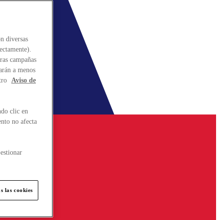
n diversas
rectamente).
stras campañas
larán a menos
tro
Aviso de
do clic en
ento no afecta
estionar
s las cookies