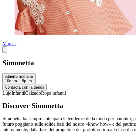
Marcas
Simonetta
Abierto mañana
10a. m. - 8p. m.
Contacta con la tienda
Lujo
Infantil
Calzado
Ropa infantil
Discover Simonetta
Simonetta ha sempre anticipato le tendenze della moda per bambini, punt
futuro poggiano sulle solide basi del nostro «know how» e del patrimonio
internamente, dalla fase del progetto e del prototipo fino alla fase di c