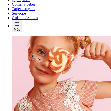
Comer y beber
Tarjetas regalo
Servicios
Guía de destinos
Más