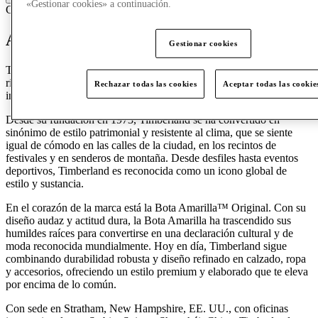
«Gestionar cookies» a continuación.
Calzado
Aventura en cualquier lugar
Gestionar cookies
Timberland es una marca global de estilo de vida arraigada en una
rica herencia de vida y trabajo al aire libre e inspirada por un espíritu
Rechazar todas las cookies
Aceptar todas las cookie
incansable de aventura, artesanía e innovación.
Desde su fundación en 1973, Timberland se ha convertido en
sinónimo de estilo patrimonial y resistente al clima, que se siente
igual de cómodo en las calles de la ciudad, en los recintos de
festivales y en senderos de montaña. Desde desfiles hasta eventos
deportivos, Timberland es reconocida como un icono global de
estilo y sustancia.
En el corazón de la marca está la Bota Amarilla™ Original. Con su
diseño audaz y actitud dura, la Bota Amarilla ha trascendido sus
humildes raíces para convertirse en una declaración cultural y de
moda reconocida mundialmente. Hoy en día, Timberland sigue
combinando durabilidad robusta y diseño refinado en calzado, ropa
y accesorios, ofreciendo un estilo premium y elaborado que te eleva
por encima de lo común.
Con sede en Stratham, New Hampshire, EE. UU., con oficinas