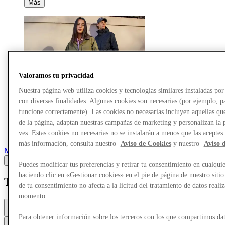
Más
Valoramos tu privacidad
Nuestra página web utiliza cookies y tecnologías similares instaladas p
con diversas finalidades. Algunas cookies son necesarias (por ejemplo, p
funcione correctamente). Las cookies no necesarias incluyen aquellas que
de la página, adaptan nuestras campañas de marketing y personalizan la 
ves. Estas cookies no necesarias no se instalarán a menos que las aceptes
más información, consulta nuestro
Aviso de Cookies
y nuestro
Aviso 
Marcas
Puedes modificar tus preferencias y retirar tu consentimiento en cualqu
haciendo clic en «Gestionar cookies» en el pie de página de nuestro sitio
Timberland
de tu consentimiento no afecta a la licitud del tratamiento de datos reali
momento.
Abierto
10a. m. - 8p. m.
Para obtener información sobre los terceros con los que compartimos dat
Contacta con la tienda