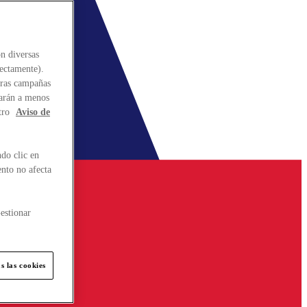
n diversas
rectamente).
stras campañas
larán a menos
tro
Aviso de
do clic en
ento no afecta
estionar
s las cookies