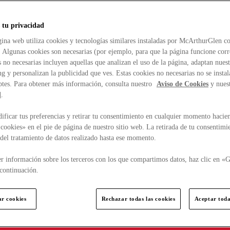
 tu privacidad
ina web utiliza cookies y tecnologías similares instaladas por McArthurGlen co
. Algunas cookies son necesarias (por ejemplo, para que la página funcione cor
 no necesarias incluyen aquellas que analizan el uso de la página, adaptan nue
g y personalizan la publicidad que ves. Estas cookies no necesarias no se insta
ptes. Para obtener más información, consulta nuestro
Aviso de Cookies
y nues
d
.
ficar tus preferencias y retirar tu consentimiento en cualquier momento hacien
cookies» en el pie de página de nuestro sitio web. La retirada de tu consentimi
d del tratamiento de datos realizado hasta ese momento.
r información sobre los terceros con los que compartimos datos, haz clic en «G
continuación.
ar cookies
Rechazar todas las cookies
Aceptar toda