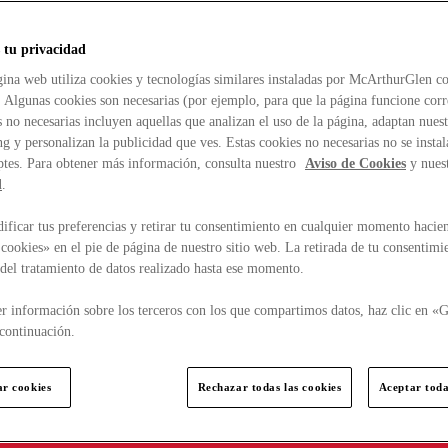
 tu privacidad
ina web utiliza cookies y tecnologías similares instaladas por McArthurGlen co
. Algunas cookies son necesarias (por ejemplo, para que la página funcione cor
 no necesarias incluyen aquellas que analizan el uso de la página, adaptan nue
g y personalizan la publicidad que ves. Estas cookies no necesarias no se insta
ptes. Para obtener más información, consulta nuestro
Aviso de Cookies
y nues
d
.
ficar tus preferencias y retirar tu consentimiento en cualquier momento hacien
cookies» en el pie de página de nuestro sitio web. La retirada de tu consentimi
d del tratamiento de datos realizado hasta ese momento.
r información sobre los terceros con los que compartimos datos, haz clic en «G
continuación.
ar cookies
Rechazar todas las cookies
Aceptar toda