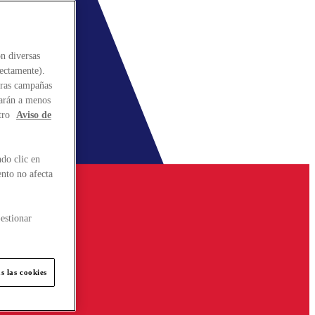
n diversas
rectamente).
stras campañas
larán a menos
tro
Aviso de
do clic en
ento no afecta
estionar
s las cookies