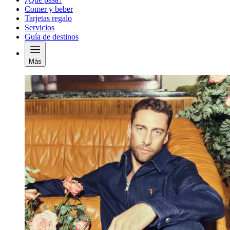
Comer y beber
Tarjetas regalo
Servicios
Guía de destinos
Más