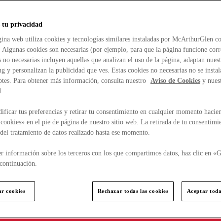
 tu privacidad
ina web utiliza cookies y tecnologías similares instaladas por McArthurGlen co
. Algunas cookies son necesarias (por ejemplo, para que la página funcione cor
 no necesarias incluyen aquellas que analizan el uso de la página, adaptan nue
g y personalizan la publicidad que ves. Estas cookies no necesarias no se insta
ptes. Para obtener más información, consulta nuestro
Aviso de Cookies
y nues
d
.
ficar tus preferencias y retirar tu consentimiento en cualquier momento hacien
cookies» en el pie de página de nuestro sitio web. La retirada de tu consentimi
d del tratamiento de datos realizado hasta ese momento.
r información sobre los terceros con los que compartimos datos, haz clic en «G
continuación.
ar cookies
Rechazar todas las cookies
Aceptar toda