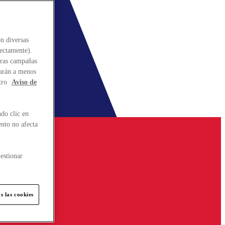
n diversas
rectamente).
stras campañas
larán a menos
tro
Aviso de
do clic en
ento no afecta
estionar
s las cookies