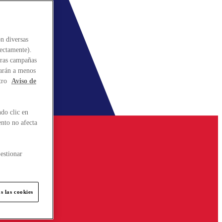
n diversas
rectamente).
stras campañas
larán a menos
tro
Aviso de
do clic en
ento no afecta
estionar
s las cookies