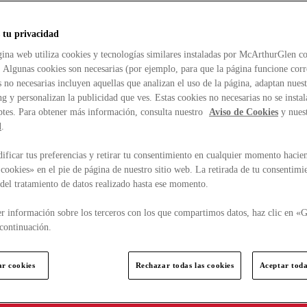
 tu privacidad
ina web utiliza cookies y tecnologías similares instaladas por McArthurGlen co
. Algunas cookies son necesarias (por ejemplo, para que la página funcione cor
 no necesarias incluyen aquellas que analizan el uso de la página, adaptan nue
g y personalizan la publicidad que ves. Estas cookies no necesarias no se insta
ptes. Para obtener más información, consulta nuestro
Aviso de Cookies
y nues
d
.
ficar tus preferencias y retirar tu consentimiento en cualquier momento hacien
cookies» en el pie de página de nuestro sitio web. La retirada de tu consentimi
d del tratamiento de datos realizado hasta ese momento.
r información sobre los terceros con los que compartimos datos, haz clic en «G
continuación.
ar cookies
Rechazar todas las cookies
Aceptar toda