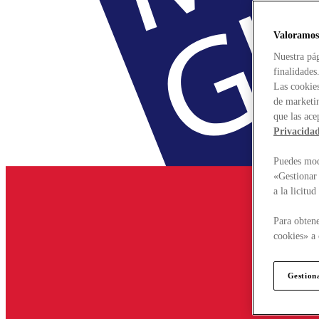
Valoramos
Nuestra pág
finalidades
Las cookies
de marketin
que las ace
Privacida
Puedes modi
«Gestionar 
a la licitu
Para obtene
cookies» a 
Gestion