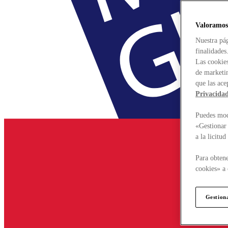
Valoramos
Nuestra pág
finalidades
Las cookies
de marketin
que las ace
Privacida
Puedes modi
«Gestionar 
a la licitu
Para obtene
cookies» a 
Gestion