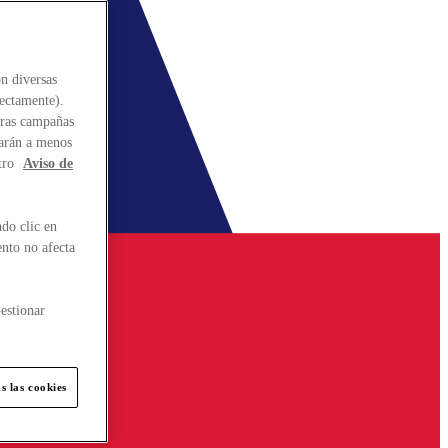
n diversas
rectamente).
stras campañas
larán a menos
tro
Aviso de
do clic en
ento no afecta
estionar
s las cookies