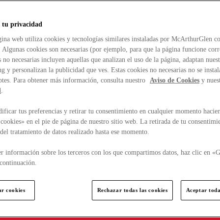
 tu privacidad
ina web utiliza cookies y tecnologías similares instaladas por McArthurGlen co
. Algunas cookies son necesarias (por ejemplo, para que la página funcione cor
 no necesarias incluyen aquellas que analizan el uso de la página, adaptan nue
g y personalizan la publicidad que ves. Estas cookies no necesarias no se insta
ptes. Para obtener más información, consulta nuestro
Aviso de Cookies
y nues
d
.
ficar tus preferencias y retirar tu consentimiento en cualquier momento hacien
cookies» en el pie de página de nuestro sitio web. La retirada de tu consentimi
d del tratamiento de datos realizado hasta ese momento.
r información sobre los terceros con los que compartimos datos, haz clic en «G
continuación.
ar cookies
Rechazar todas las cookies
Aceptar toda