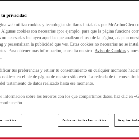
 tu privacidad
ina web utiliza cookies y tecnologías similares instaladas por McArthurGlen co
. Algunas cookies son necesarias (por ejemplo, para que la página funcione cor
 no necesarias incluyen aquellas que analizan el uso de la página, adaptan nue
g y personalizan la publicidad que ves. Estas cookies no necesarias no se insta
ptes. Para obtener más información, consulta nuestro
Aviso de Cookies
y nues
d
.
ficar tus preferencias y retirar tu consentimiento en cualquier momento hacien
cookies» en el pie de página de nuestro sitio web. La retirada de tu consentimi
d del tratamiento de datos realizado hasta ese momento.
r información sobre los terceros con los que compartimos datos, haz clic en «G
continuación.
ar cookies
Rechazar todas las cookies
Aceptar toda