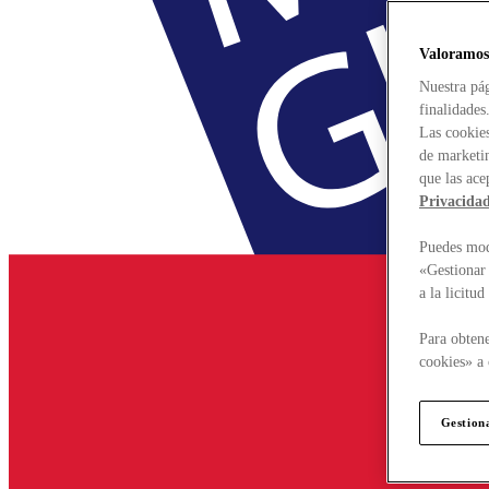
Valoramos
Nuestra pág
finalidades
Las cookies
de marketin
que las ace
Privacida
Puedes modi
«Gestionar 
a la licitu
Para obtene
cookies» a 
Gestion