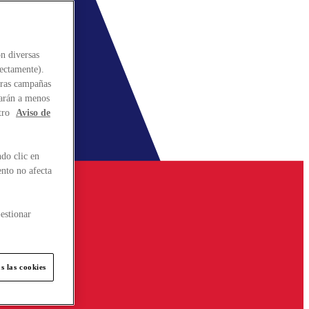
n diversas
rectamente).
stras campañas
larán a menos
tro
Aviso de
do clic en
ento no afecta
estionar
s las cookies