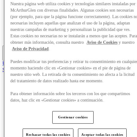
Nuestra página web utiliza cookies y tecnologías similares instaladas por
Ofertas
Planifica tu visita
McArthurGlen con diversas finalidades. Algunas cookies son necesarias
¿Qué pasa?
(por ejemplo, para que la página funcione correctamente). Las cookies n
Comer y beber
necesarias incluyen aquellas que analizan el uso de la página, adaptan
Tarjetas regalo
nuestras campañas de marketing y personalizan la publicidad que ves.
Servicios
Estas cookies no necesarias no se instalarán a menos que las aceptes. Par
Guía de destinos
obtener más información, consulta nuestro
Aviso de Cookies
y nuestro
Aviso de Privacidad
.
Más
Puedes modificar tus preferencias y retirar tu consentimiento en cualquie
Únete al Club
momento haciendo clic en «Gestionar cookies» en el pie de página de
Salvado
es
nuestro sitio web. La retirada de tu consentimiento no afecta a la licitud
del tratamiento de datos realizado hasta ese momento.
Tiendas
Ofertas
Para obtener información sobre los terceros con los que compartimos
Planifica tu visita
datos, haz clic en «Gestionar cookies» a continuación.
¿Qué pasa?
Comer y beber
Tarjetas regalo
Gestionar cookies
Servicios
Guía de destinos
Rechazar todas las cookies
Aceptar todas las cookies