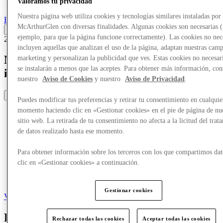
Valoramos tu privacidad
Más
Nuestra página web utiliza cookies y tecnologías similares instaladas por
Back
McArthurGlen con diversas finalidades. Algunas cookies son necesarias 
ejemplo, para que la página funcione correctamente). Las cookies no nec
24/03/22
incluyen aquellas que analizan el uso de la página, adaptan nuestras cam
McArthurGlen X demasiado bueno para
marketing y personalizan la publicidad que ves. Estas cookies no necesar
se instalarán a menos que las aceptes. Para obtener más información, con
ir
nuestro
Aviso de Cookies
y nuestro
Aviso de Privacidad
.
Share
Puedes modificar tus preferencias y retirar tu consentimiento en cualquie
momento haciendo clic en «Gestionar cookies» en el pie de página de nu
sitio web. La retirada de tu consentimiento no afecta a la licitud del trat
de datos realizado hasta ese momento.
Para obtener información sobre los terceros con los que compartimos dat
clic en «Gestionar cookies» a continuación.
Gestionar cookies
Volver
Personal Shopping Service
with [NAME]
Rechazar todas las cookies
Aceptar todas las cookies