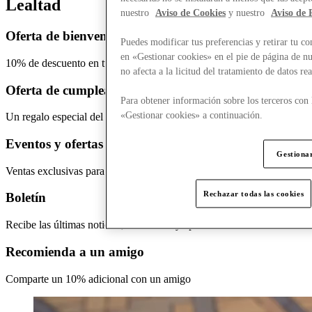
Lealtad
nuestro
Aviso de Cookies
y nuestro
Aviso de 
Oferta de bienvenida
Puedes modificar tus preferencias y retirar tu 
en «Gestionar cookies» en el pie de página de nu
10% de descuento en tu primera
visita como miembro
no afecta a la licitud del tratamiento de datos r
Oferta de cumpleaños
Para obtener información sobre los terceros con 
«Gestionar cookies» a continuación.
Un regalo especial del 10%
para tu cumpleaños
Eventos y ofertas
Gestiona
Ventas exclusivas
para miembros, eventos y
ofertas
de marca
Rechazar todas las cookies
Boletín
Recibe las últimas
noticias, tendencias y
aperturas
de tiendas
Recomienda a un amigo
Comparte un
10% adicional con
un amigo