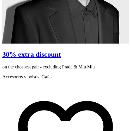
P
30% extra discount
on the cheapest pair - excluding Prada & Miu Miu
d
Accesorios y bolsos, Gafas
P