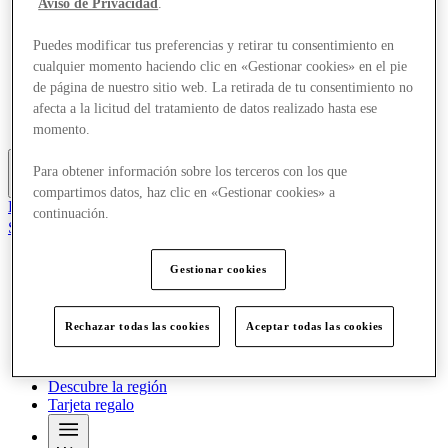
Aviso de Privacidad
.
Ofertas
Planifica tu visita
Puedes modificar tus preferencias y retirar tu consentimiento en
¿Qué pasa?
cualquier momento haciendo clic en «Gestionar cookies» en el pie
Comer y beber
Servicios
de página de nuestro sitio web. La retirada de tu consentimiento no
Descubre la región
afecta a la licitud del tratamiento de datos realizado hasta ese
Tarjeta regalo
momento.
Para obtener información sobre los terceros con los que
Más
compartimos datos, haz clic en «Gestionar cookies» a
El Club
continuación.
Salvado
es
Gestionar cookies
Tiendas
Ofertas
Planifica tu visita
Rechazar todas las cookies
Aceptar todas las cookies
¿Qué pasa?
Comer y beber
Servicios
Descubre la región
Tarjeta regalo