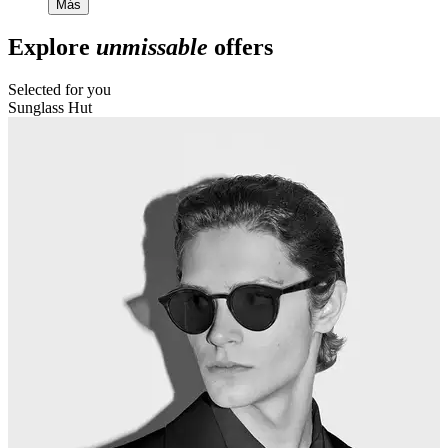
Más
Explore
unmissable
offers
Selected for you
Sunglass Hut
T