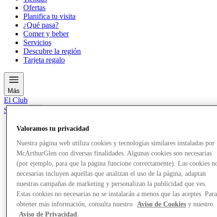
Ofertas
Planifica tu visita
¿Qué pasa?
Comer y beber
Servicios
Descubre la región
Tarjeta regalo
Más
El Club
Salvado
es
Valoramos tu privacidad
Tiendas
Ofertas
Nuestra página web utiliza cookies y tecnologías similares instaladas por
Planifica tu visita
McArthurGlen con diversas finalidades. Algunas cookies son necesarias
¿Qué pasa?
(por ejemplo, para que la página funcione correctamente). Las cookies n
Comer y beber
necesarias incluyen aquellas que analizan el uso de la página, adaptan
Servicios
nuestras campañas de marketing y personalizan la publicidad que ves.
Descubre la región
Estas cookies no necesarias no se instalarán a menos que las aceptes. Par
Tarjeta regalo
obtener más información, consulta nuestro
Aviso de Cookies
y nuestro
Aviso de Privacidad
.