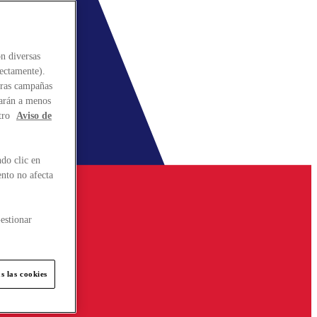
n diversas
rectamente).
stras campañas
larán a menos
tro
Aviso de
do clic en
ento no afecta
estionar
s las cookies