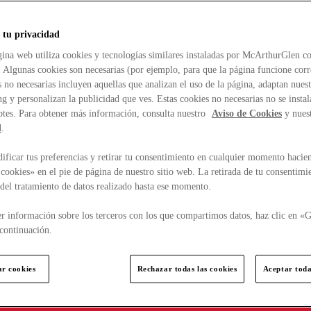
 tu privacidad
ina web utiliza cookies y tecnologías similares instaladas por McArthurGlen co
. Algunas cookies son necesarias (por ejemplo, para que la página funcione cor
 no necesarias incluyen aquellas que analizan el uso de la página, adaptan nue
g y personalizan la publicidad que ves. Estas cookies no necesarias no se insta
ptes. Para obtener más información, consulta nuestro
Aviso de Cookies
y nues
d
.
ficar tus preferencias y retirar tu consentimiento en cualquier momento hacien
cookies» en el pie de página de nuestro sitio web. La retirada de tu consentimi
d del tratamiento de datos realizado hasta ese momento.
r información sobre los terceros con los que compartimos datos, haz clic en «G
continuación.
ar cookies
Rechazar todas las cookies
Aceptar toda