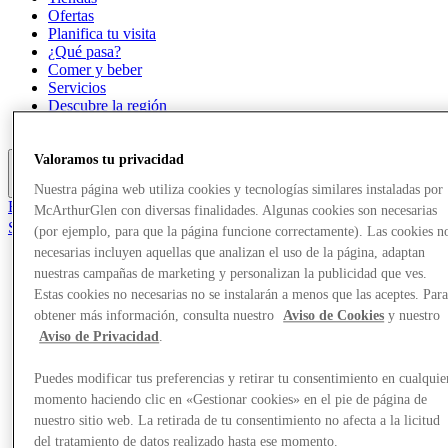
Ofertas
Planifica tu visita
¿Qué pasa?
Comer y beber
Servicios
Descubre la región
Tarjeta regalo
Valoramos tu privacidad
Más
Nuestra página web utiliza cookies y tecnologías similares instaladas por
El Club
McArthurGlen con diversas finalidades. Algunas cookies son necesarias
Salvado
(por ejemplo, para que la página funcione correctamente). Las cookies n
es
necesarias incluyen aquellas que analizan el uso de la página, adaptan
nuestras campañas de marketing y personalizan la publicidad que ves.
Tiendas
Estas cookies no necesarias no se instalarán a menos que las aceptes. Par
Ofertas
Planifica tu visita
obtener más información, consulta nuestro
Aviso de Cookies
y nuestro
¿Qué pasa?
Aviso de Privacidad
.
Comer y beber
Servicios
Puedes modificar tus preferencias y retirar tu consentimiento en cualquie
Descubre la región
momento haciendo clic en «Gestionar cookies» en el pie de página de
Tarjeta regalo
nuestro sitio web. La retirada de tu consentimiento no afecta a la licitud
del tratamiento de datos realizado hasta ese momento.