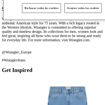
Step into Wrangler
Rechazar todas las cookies
Aceptar todas las cookies
Wrangler®, of Kontoor Brands (NYSE: KTB), has been an icon in
authentic American style for 75 years. With a rich legacy rooted in
the Western lifestyle, Wrangler is committed to offering superior
quality and timeless design. Its collections for men, women look and
feel great, inspiring all those who wear them to be strong and ready
for everyday life. For more information, visit Wrangler.com.
@Wrangler_Europe
#WranglerJeans
Get Inspired