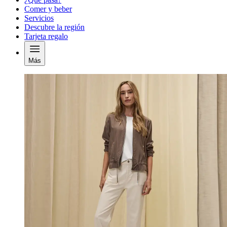
Comer y beber
Servicios
Descubre la región
Tarjeta regalo
Más