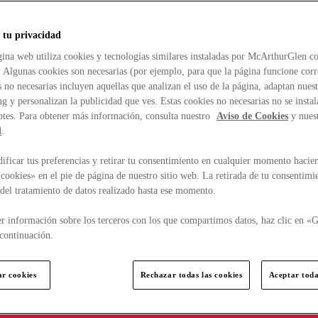
 tu privacidad
ina web utiliza cookies y tecnologías similares instaladas por McArthurGlen co
. Algunas cookies son necesarias (por ejemplo, para que la página funcione cor
 no necesarias incluyen aquellas que analizan el uso de la página, adaptan nue
g y personalizan la publicidad que ves. Estas cookies no necesarias no se insta
ptes. Para obtener más información, consulta nuestro
Aviso de Cookies
y nues
d
.
ficar tus preferencias y retirar tu consentimiento en cualquier momento hacien
cookies» en el pie de página de nuestro sitio web. La retirada de tu consentimi
d del tratamiento de datos realizado hasta ese momento.
r información sobre los terceros con los que compartimos datos, haz clic en «G
continuación.
ar cookies
Rechazar todas las cookies
Aceptar toda