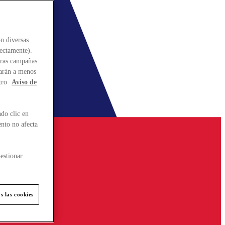
n diversas
rectamente).
stras campañas
larán a menos
tro
Aviso de
do clic en
ento no afecta
estionar
s las cookies