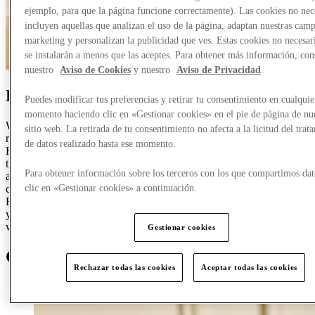
ejemplo, para que la página funcione correctamente). Las cookies no nec
incluyen aquellas que analizan el uso de la página, adaptan nuestras cam
marketing y personalizan la publicidad que ves. Estas cookies no necesar
se instalarán a menos que las aceptes. Para obtener más información, con
nuestro
Aviso de Cookies
y nuestro
Aviso de Privacidad
.
For
formal occasions
Puedes modificar tus preferencias y retirar tu consentimiento en cualquie
momento haciendo clic en «Gestionar cookies» en el pie de página de nu
When a formal event appears on your calendar, make sure you're
sitio web. La retirada de tu consentimiento no afecta a la licitud del trat
ready to impress with new season mens occasionwear from BOSS.
de datos realizado hasta ese momento.
Head to Designer Outlet Roosendaal to find a smart three-piece suit
that's sure to turn heads. Navy suits are the perfect choice for spring
Para obtener información sobre los terceros con los que compartimos dat
and make a refreshing change from classic black. Pair yours with a
crisp cotton shirt and coordinating tie for effortless sophistication.
clic en «Gestionar cookies» a continuación.
Finish the look with leather dress shoes and a matching belt, and
you're ready for anything, from a day at the races to an important
work dinner.
Gestionar cookies
Get
closer
Rechazar todas las cookies
Aceptar todas las cookies