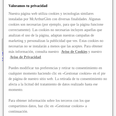
Ofertas
Valoramos tu privacidad
Planifica tu visita
¿Qué pasa?
Nuestra página web utiliza cookies y tecnologías similares
Comer y beber
instaladas por McArthurGlen con diversas finalidades. Algunas
Servicios
cookies son necesarias (por ejemplo, para que la página funcione
Tarjetas regalo
correctamente). Las cookies no necesarias incluyen aquellas que
Mapa del Centro
analizan el uso de la página, adaptan nuestras campañas de
marketing y personalizan la publicidad que ves. Estas cookies no
necesarias no se instalarán a menos que las aceptes. Para obtener
Más
más información, consulta nuestro
Aviso de Cookies
y nuestro
Únete al Club
Aviso de Privacidad
.
Salvado
es
Puedes modificar tus preferencias y retirar tu consentimiento en
Tiendas
cualquier momento haciendo clic en «Gestionar cookies» en el pie
Ofertas
de página de nuestro sitio web. La retirada de tu consentimiento no
Planifica tu visita
afecta a la licitud del tratamiento de datos realizado hasta ese
¿Qué pasa?
momento.
Comer y beber
Servicios
Tarjetas regalo
Para obtener información sobre los terceros con los que
Mapa del Centro
compartimos datos, haz clic en «Gestionar cookies» a
continuación.