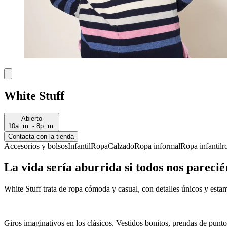
White Stuff
Abierto
10a. m. - 8p. m.
Contacta con la tienda
Accesorios y bolsos
Infantil
Ropa
Calzado
Ropa informal
Ropa infantil
r
La vida sería aburrida si todos nos pareci
White Stuff trata de ropa cómoda y casual, con detalles únicos y esta
Giros imaginativos en los clásicos. Vestidos bonitos, prendas de punt