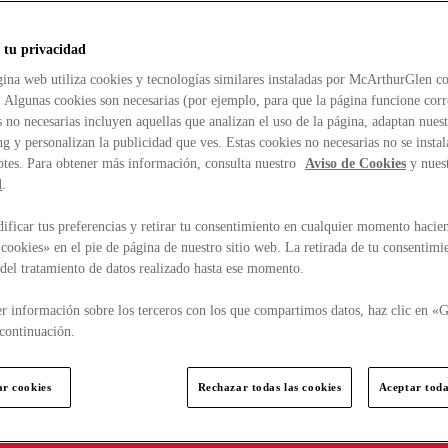
 tu privacidad
ina web utiliza cookies y tecnologías similares instaladas por McArthurGlen co
. Algunas cookies son necesarias (por ejemplo, para que la página funcione cor
 no necesarias incluyen aquellas que analizan el uso de la página, adaptan nue
g y personalizan la publicidad que ves. Estas cookies no necesarias no se insta
ptes. Para obtener más información, consulta nuestro
Aviso de Cookies
y nues
d
.
ficar tus preferencias y retirar tu consentimiento en cualquier momento hacien
cookies» en el pie de página de nuestro sitio web. La retirada de tu consentimi
d del tratamiento de datos realizado hasta ese momento.
r información sobre los terceros con los que compartimos datos, haz clic en «G
continuación.
ar cookies
Rechazar todas las cookies
Aceptar toda