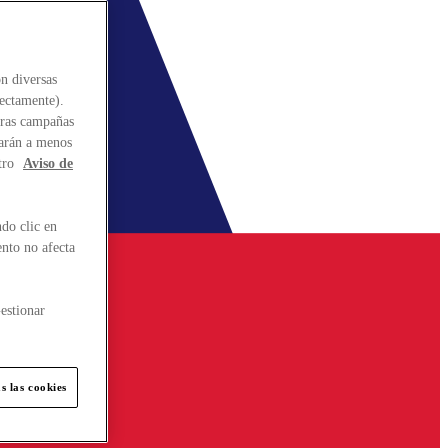
n diversas
rectamente).
stras campañas
larán a menos
tro
Aviso de
do clic en
ento no afecta
estionar
s las cookies