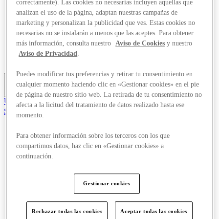
correctamente). Las cookies no necesarias incluyen aquellas que
Ofertas
analizan el uso de la página, adaptan nuestras campañas de
Planifica tu visita
marketing y personalizan la publicidad que ves. Estas cookies no
¿Qué pasa?
necesarias no se instalarán a menos que las aceptes. Para obtener
Comer y beber
Servicios
más información, consulta nuestro
Aviso de Cookies
y nuestro
Tarjetas regalo
Aviso de Privacidad
.
Mapa del Centro
Puedes modificar tus preferencias y retirar tu consentimiento en
cualquier momento haciendo clic en «Gestionar cookies» en el pie
Más
de página de nuestro sitio web. La retirada de tu consentimiento no
Únete al Club
afecta a la licitud del tratamiento de datos realizado hasta ese
Salvado
momento.
es
Tiendas
Para obtener información sobre los terceros con los que
Ofertas
compartimos datos, haz clic en «Gestionar cookies» a
Planifica tu visita
continuación.
¿Qué pasa?
Comer y beber
Servicios
Gestionar cookies
Tarjetas regalo
Mapa del Centro
Rechazar todas las cookies
Aceptar todas las cookies