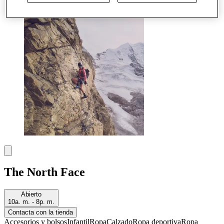
Más
The North Face
Abierto
10a. m. - 8p. m.
Contacta con la tienda
Accesorios y bolsos
Infantil
Ropa
Calzado
Ropa deportiva
Ropa