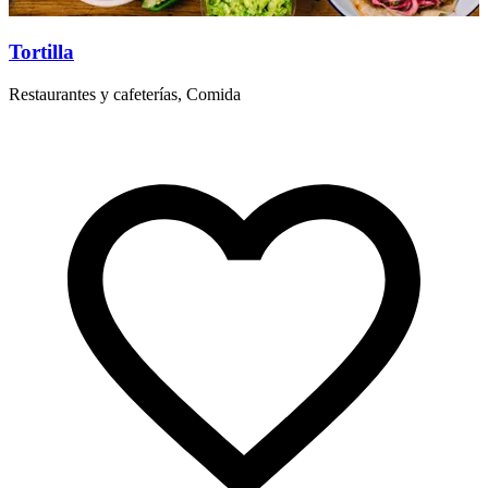
Tortilla
T
Restaurantes y cafeterías, Comida
R