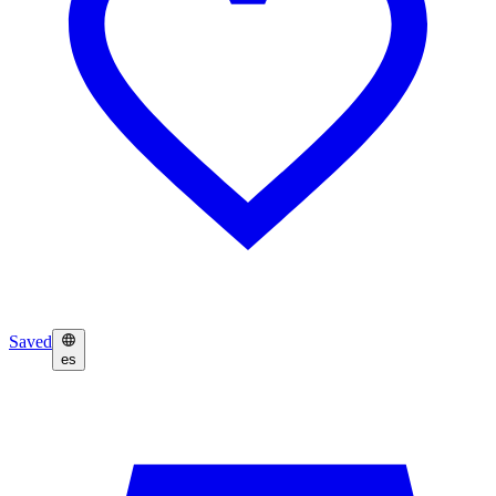
Saved
es