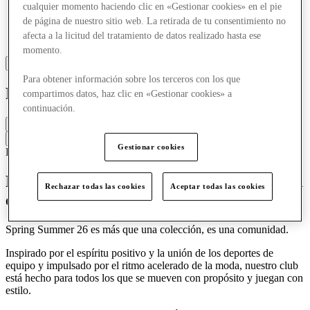
cualquier momento haciendo clic en «Gestionar cookies» en el pie
de página de nuestro sitio web. La retirada de tu consentimiento no
afecta a la licitud del tratamiento de datos realizado hasta ese
momento.
Para obtener información sobre los terceros con los que
French Connection
compartimos datos, haz clic en «Gestionar cookies» a
continuación.
Cerrado
Contacta con la tienda
Gestionar cookies
Ropa
Ropa informal
ropa de hombre
Ropa femenina
Reconocido por crear ropa de moda y con
Rechazar todas las cookies
Aceptar todas las cookies
enfoque de diseño desde 1972.
Spring Summer 26 es más que una colección, es una comunidad.
Inspirado por el espíritu positivo y la unión de los deportes de
equipo y impulsado por el ritmo acelerado de la moda, nuestro club
está hecho para todos los que se mueven con propósito y juegan con
estilo.