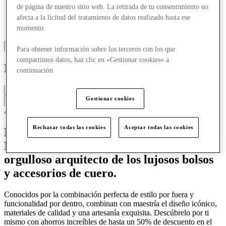
de página de nuestro sitio web. La retirada de tu consentimiento no
afecta a la licitud del tratamiento de datos realizado hasta ese
momento.
Para obtener información sobre los terceros con los que
compartimos datos, haz clic en «Gestionar cookies» a
Radley
continuación.
Cerrado
Gestionar cookies
Contacta con la tienda
Accesorios y bolsos
Bolsos y artículos de piel
Rechazar todas las cookies
Aceptar todas las cookies
Lo mejor del diseño de bolsos británicos.
Durante más de 25 años, Radley ha sido el
orgulloso arquitecto de los lujosos bolsos
y accesorios de cuero.
Conocidos por la combinación perfecta de estilo por fuera y
funcionalidad por dentro, combinan con maestría el diseño icónico,
materiales de calidad y una artesanía exquisita. Descúbrelo por ti
mismo con ahorros increíbles de hasta un 50% de descuento en el