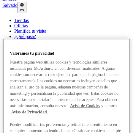
Salvado
es
Tiendas
Ofertas
Planifica tu visita
¿Qué pasa?
Comer y beber
Tarjetas regalo
Servicios
Valoramos tu privacidad
¿Qué tal tu día?
Nuestra página web utiliza cookies y tecnologías similares
instaladas por McArthurGlen con diversas finalidades. Algunas
Más
cookies son necesarias (por ejemplo, para que la página funcione
correctamente). Las cookies no necesarias incluyen aquellas que
analizan el uso de la página, adaptan nuestras campañas de
marketing y personalizan la publicidad que ves. Estas cookies no
necesarias no se instalarán a menos que las aceptes. Para obtener
más información, consulta nuestro
Aviso de Cookies
y nuestro
Aviso de Privacidad
.
Puedes modificar tus preferencias y retirar tu consentimiento en
cualquier momento haciendo clic en «Gestionar cookies» en el pie