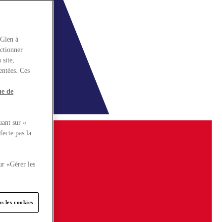
rGlen à
nctionner
 site,
entées. Ces
ue de
uant sur «
fecte pas la
ur «Gérer les
s les cookies