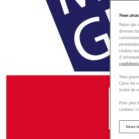
Nous attac
Notre site 
diverses fi
correctemen
personnalis
cookies non
d’informati
confidentia
Vous pouvez
Gérer les c
licéité du 
Pour plus d
cookies» ci
Gérer l