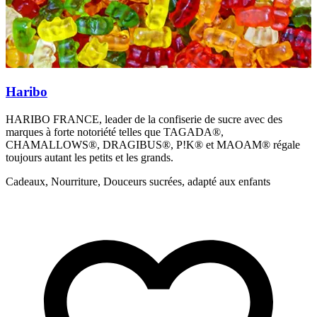
Haribo
HARIBO FRANCE, leader de la confiserie de sucre avec des
N
marques à forte notoriété telles que TAGADA®,
s
CHAMALLOWS®, DRAGIBUS®, P!K® et MAOAM® régale
E
toujours autant les petits et les grands.
Cadeaux, Nourriture, Douceurs sucrées, adapté aux enfants