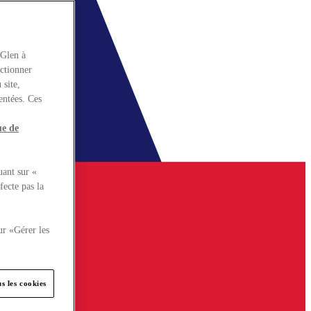
rGlen à
nctionner
 site,
entées. Ces
ue de
uant sur «
fecte pas la
ur «Gérer les
s les cookies