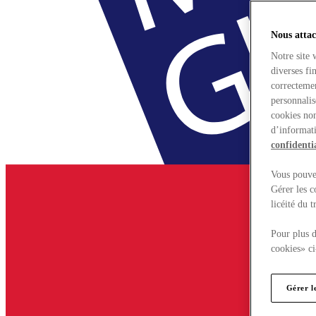
Nous attac
Notre site 
diverses fi
correctemen
personnalis
cookies non
d’informati
confidentia
Vous pouvez
Gérer les c
licéité du 
Pour plus d
cookies» ci
Gérer l