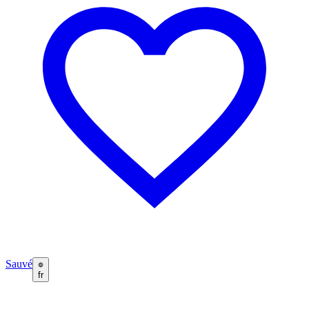
Sauvé
fr