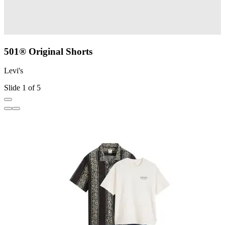
501® Original Shorts
Levi's
L
Slide 1 of 5