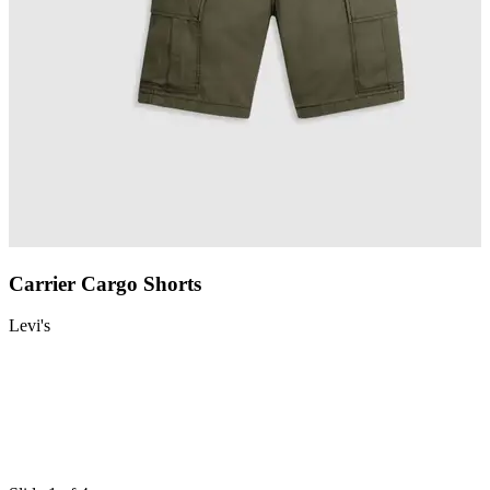
Carrier Cargo Shorts
Levi's
L