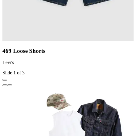
469 Loose Shorts
Levi's
L
Slide 1 of 3