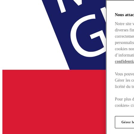
Nous attac
Notre site 
diverses fi
correctemen
personnalis
cookies non
d’informati
confidentia
Vous pouvez
Gérer les c
licéité du 
Pour plus d
cookies» ci
Gérer l