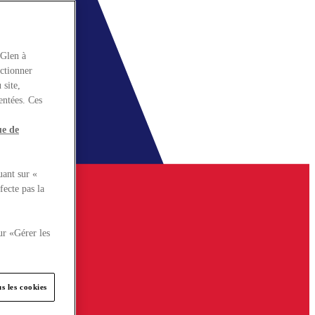
rGlen à
nctionner
 site,
entées. Ces
ue de
uant sur «
fecte pas la
ur «Gérer les
s les cookies