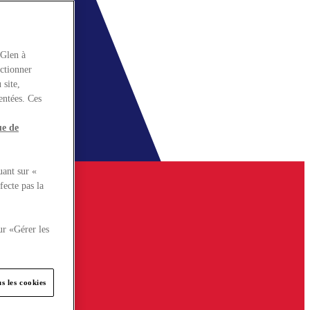
rGlen à
nctionner
 site,
entées. Ces
ue de
uant sur «
fecte pas la
ur «Gérer les
s les cookies