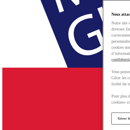
Nous attac
Notre site 
diverses fi
correctemen
personnalis
cookies non
d’informati
confidentia
Vous pouvez
Gérer les c
licéité du 
Pour plus d
cookies» ci
Gérer l