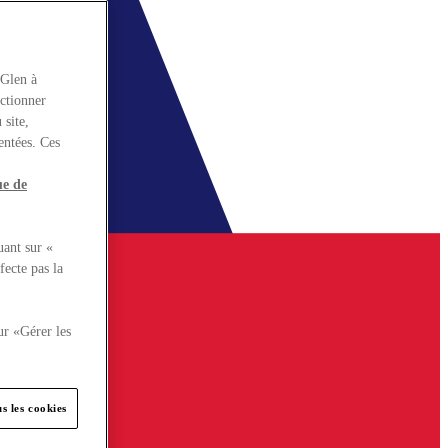
rGlen à
nctionner
 site,
entées. Ces
ue de
uant sur «
fecte pas la
ur «Gérer les
s les cookies