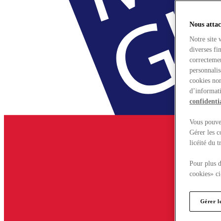
Nous attac
Notre site 
diverses fi
correctemen
personnalis
cookies non
d’informati
confidentia
Vous pouvez
Gérer les c
licéité du 
Pour plus d
cookies» ci
Gérer l