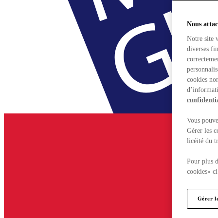
Nous attac
Notre site 
diverses fi
correctemen
personnalis
cookies non
d’informati
confidentia
Vous pouvez
Gérer les c
licéité du 
Pour plus d
cookies» ci
Gérer l