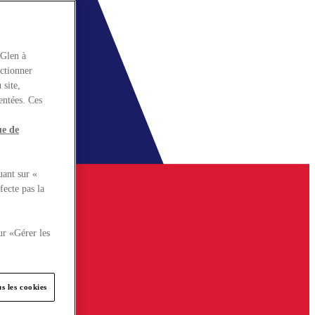
rGlen à
nctionner
 site,
entées. Ces
ue de
uant sur «
fecte pas la
ur «Gérer les
s les cookies