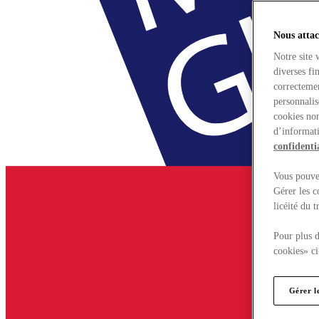
Nous attac
Notre site 
diverses fi
correctemen
personnalis
cookies non
d’informati
confidentia
Vous pouvez
Gérer les c
licéité du 
Pour plus d
cookies» ci
Gérer l