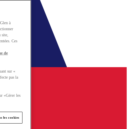
rGlen à
nctionner
 site,
entées. Ces
ue de
uant sur «
fecte pas la
ur «Gérer les
s les cookies