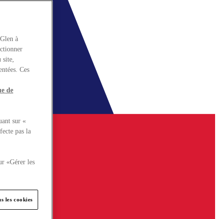
rGlen à
nctionner
 site,
entées. Ces
ue de
uant sur «
fecte pas la
ur «Gérer les
s les cookies