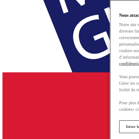
Nous attac
Notre site 
diverses fi
correctemen
personnalis
cookies non
d’informati
confidentia
Vous pouvez
Gérer les c
licéité du 
Pour plus d
cookies» ci
Gérer l