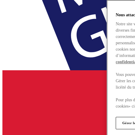
Nous attac
Notre site 
diverses fi
correctemen
personnalis
cookies non
d’informati
confidentia
Vous pouvez
Gérer les c
licéité du 
Pour plus d
cookies» ci
Gérer l