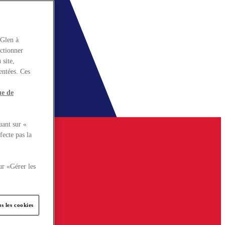
rGlen à
nctionner
 site,
entées. Ces
ue de
uant sur «
fecte pas la
ur «Gérer les
s les cookies